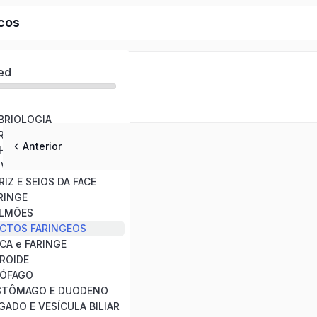
icos
ed
BRIOLOGIA
REBRO
Anterior
LHOS
UVIDOS
IZ E SEIOS DA FACE
RINGE
ULMÕES
UCTOS FARINGEOS
CA e FARINGE
IROIDE
SÓFAGO
ESTÔMAGO E DUODENO
GADO E VESÍCULA BILIAR