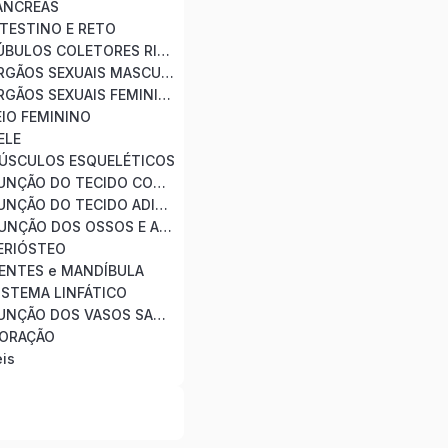
ANCREAS
NTESTINO E RETO
MÓDULO 16 – TÚBULOS COLETORES RINS
MÓDULO 17 – ÓRGÃOS SEXUAIS MASCULINOS
MÓDULO 18 – ÓRGÃOS SEXUAIS FEMININOS
EIO FEMININO
ELE
MÚSCULOS ESQUELÉTICOS
MÓDULO 22 – FUNÇÃO DO TECIDO CONJUNTIVO
MÓDULO 23 – FUNÇÃO DO TECIDO ADIPOSO
MÓDULO 24 – FUNÇÃO DOS OSSOS E ARTICULAÇÕES
ERIÓSTEO
ENTES e MANDÍBULA
ISTEMA LINFÁTICO
MÓDULO 28 – FUNÇÃO DOS VASOS SANGUÍNEOS
CORAÇÃO
is