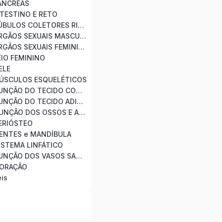
ANCREAS
NTESTINO E RETO
MÓDULO 16 – TÚBULOS COLETORES RINS
MÓDULO 17 – ÓRGÃOS SEXUAIS MASCULINOS
MÓDULO 18 – ÓRGÃOS SEXUAIS FEMININOS
EIO FEMININO
ELE
MÚSCULOS ESQUELÉTICOS
MÓDULO 22 – FUNÇÃO DO TECIDO CONJUNTIVO
MÓDULO 23 – FUNÇÃO DO TECIDO ADIPOSO
MÓDULO 24 – FUNÇÃO DOS OSSOS E ARTICULAÇÕES
ERIÓSTEO
ENTES e MANDÍBULA
ISTEMA LINFÁTICO
MÓDULO 28 – FUNÇÃO DOS VASOS SANGUÍNEOS
CORAÇÃO
is