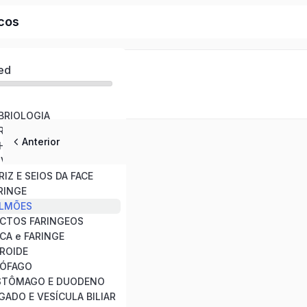
icos
ed
BRIOLOGIA
REBRO
Anterior
LHOS
UVIDOS
IZ E SEIOS DA FACE
RINGE
ULMÕES
UCTOS FARINGEOS
CA e FARINGE
IROIDE
SÓFAGO
ESTÔMAGO E DUODENO
GADO E VESÍCULA BILIAR