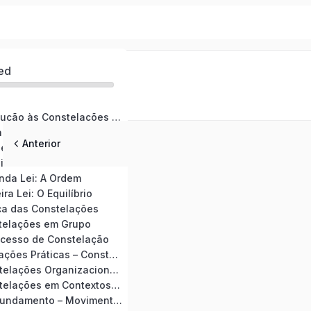
ed
Módulo 1: Introdução às Constelações Familiares
Módulo 1: Fundamentos das Constelações Familiares
Anterior
el do Facilitador
ira Lei: O Pertencimento
nda Lei: A Ordem
ra Lei: O Equilíbrio
ica das Constelações
telações em Grupo
ocesso de Constelação
Módulo 4: Aplicações Práticas – Constelações para Problemas Familiares
Módulo 4: Constelações Organizacionais
Módulo 4: Constelações em Contextos Específicos
Módulo 5: Aprofundamento – Movimentos Interrompidos