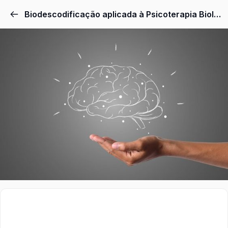
Biodescodificação aplicada à Psicoterapia Biológica