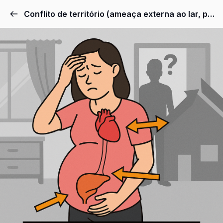
Conflito de território (ameaça externa ao lar, parceiro ou estabilidade).