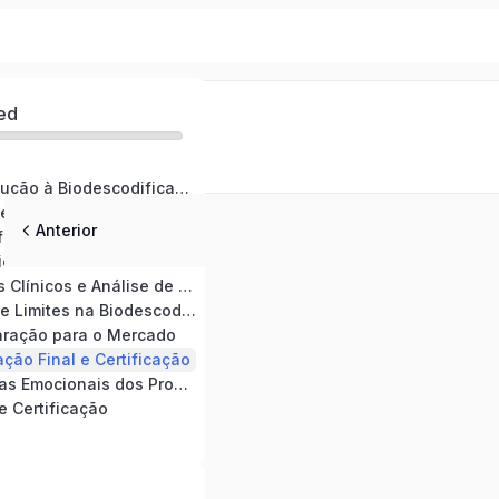
ed
Módulo 1: Introdução à Biodescodificação
oemocional e Saúde
Anterior
Módulo 3: Significado dos Sintomas e Órgãos
Módulo 4: Técnicas e Ferramentas Práticas
Módulo 5: Casos Clínicos e Análise de Sintomas
Módulo 6: Ética e Limites na Biodescodificação
aração para o Mercado
ação Final e Certificação
Módulo 9; Causas Emocionais dos Problemas Dentários
e Certificação