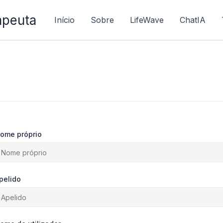
apeuta
Início
Sobre
LifeWave
ChatIA
ome próprio
pelido