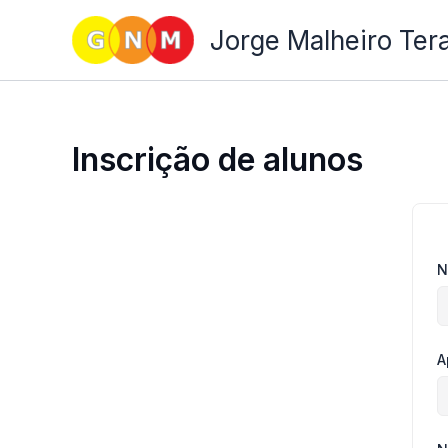
Skip
Jorge Malheiro Ter
to
content
Inscrição de alunos
N
A