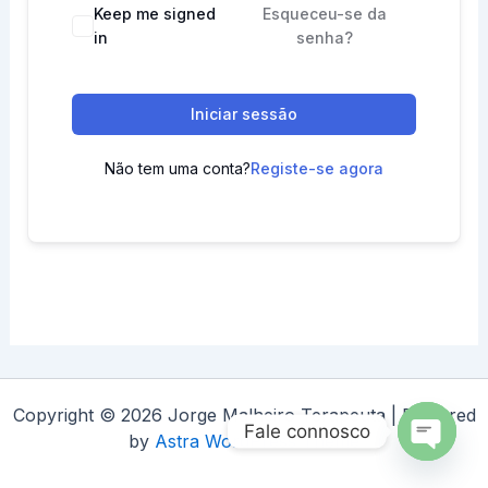
Keep me signed
Esqueceu-se da
in
senha?
Iniciar sessão
Não tem uma conta?
Registe-se agora
Copyright © 2026 Jorge Malheiro Terapeuta | Powered
Fale connosco
by
Astra WordPress Theme
Open
chaty