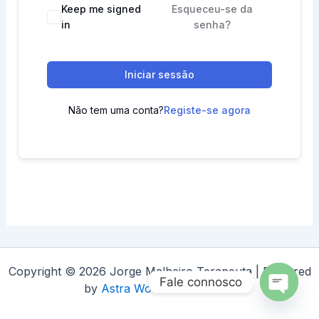
Keep me signed
Esqueceu-se da
in
senha?
Iniciar sessão
Não tem uma conta?
Registe-se agora
Copyright © 2026 Jorge Malheiro Terapeuta | Powered
Fale connosco
by
Astra WordPress Theme
Open
chaty