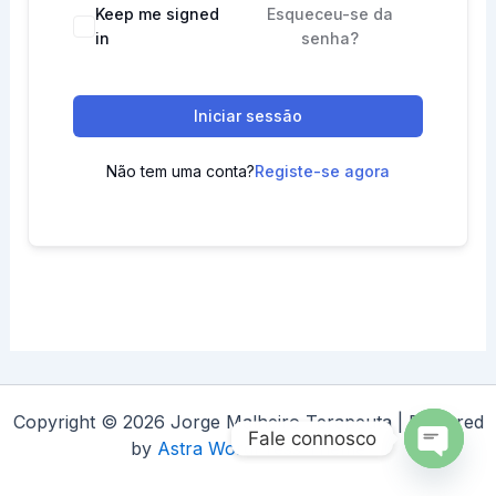
Keep me signed
Esqueceu-se da
in
senha?
Iniciar sessão
Não tem uma conta?
Registe-se agora
Copyright © 2026 Jorge Malheiro Terapeuta | Powered
Fale connosco
by
Astra WordPress Theme
Open
chaty