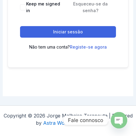
Keep me signed
Esqueceu-se da
in
senha?
Iniciar sessão
Não tem uma conta?
Registe-se agora
Copyright © 2026 Jorge Malheiro Terapeuta | Powered
Fale connosco
by
Astra WordPress Theme
Open
chaty