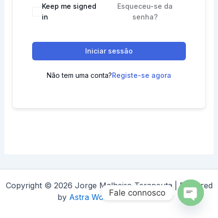
Keep me signed
Esqueceu-se da
in
senha?
Iniciar sessão
Não tem uma conta?
Registe-se agora
Copyright © 2026 Jorge Malheiro Terapeuta | Powered
Fale connosco
by
Astra WordPress Theme
Open
chaty